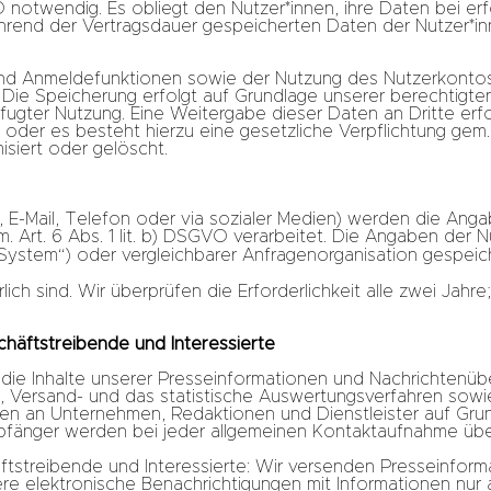
VO notwendig. Es obliegt den Nutzer*innen, ihre Daten bei e
ährend der Vertragsdauer gespeicherten Daten der Nutzer*in
und Anmeldefunktionen sowie der Nutzung des Nutzerkontos
Die Speicherung erfolgt auf Grundlage unserer berechtigten
ugter Nutzung. Eine Weitergabe dieser Daten an Dritte erfol
 oder es besteht hierzu eine gesetzliche Verpflichtung gem. A
iert oder gelöscht.
, E-Mail, Telefon oder via sozialer Medien) werden die Anga
Art. 6 Abs. 1 lit. b) DSGVO verarbeitet. Die Angaben der N
stem“) oder vergleichbarer Anfragenorganisation gespeic
ich sind. Wir überprüfen die Erforderlichkeit alle zwei Jahre
häftstreibende und Interessierte
 die Inhalte unserer Presseinformationen und Nachrichtenüb
 Versand- und das statistische Auswertungsverfahren sowie
en an Unternehmen, Redaktionen und Dienstleister auf Gru
Empfänger werden bei jeder allgemeinen Kontaktaufnahme übe
ftstreibende und Interessierte: Wir versenden Presseinfor
ere elektronische Benachrichtigungen mit Informationen nur 