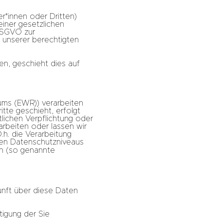
*innen oder Dritten)
einer gesetzlichen
 DSGVO zur
ge unserer berechtigten
en, geschieht dies auf
aums (EWR)) verarbeiten
tte geschieht, erfolgt
htlichen Verpflichtung oder
arbeiten oder lassen wir
.h. die Verarbeitung
nden Datenschutzniveaus
gen (so genannte
unft über diese Daten
tigung der Sie