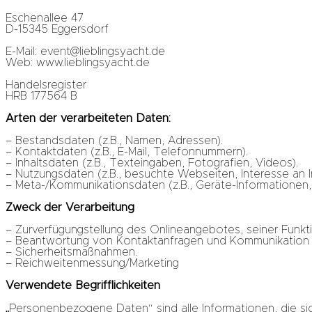
Eschenallee 47
D-15345 Eggersdorf
E-Mail: event@lieblingsyacht.de
Web: www.lieblingsyacht.de
Handelsregister
HRB 177564 B
Arten der verarbeiteten Daten:
– Bestandsdaten (z.B., Namen, Adressen).
– Kontaktdaten (z.B., E-Mail, Telefonnummern).
– Inhaltsdaten (z.B., Texteingaben, Fotografien, Videos).
– Nutzungsdaten (z.B., besuchte Webseiten, Interesse an In
– Meta-/Kommunikationsdaten (z.B., Geräte-Informationen
Zweck der Verarbeitung
– Zurverfügungstellung des Onlineangebotes, seiner Funkti
– Beantwortung von Kontaktanfragen und Kommunikation m
– Sicherheitsmaßnahmen.
– Reichweitenmessung/Marketing
Verwendete Begrifflichkeiten
„Personenbezogene Daten“ sind alle Informationen, die sich