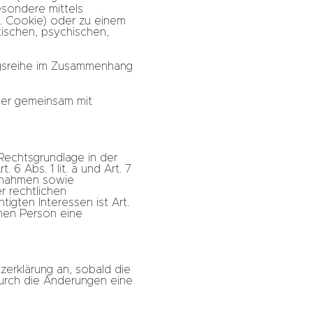
besondere mittels
. Cookie) oder zu einem
ischen, psychischen,
angsreihe im Zusammenhang
oder gemeinsam mit
Rechtsgrundlage in der
 6 Abs. 1 lit. a und Art. 7
aßnahmen sowie
r rechtlichen
igten Interessen ist Art.
chen Person eine
zerklärung an, sobald die
durch die Änderungen eine