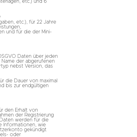
erlagen, etc.) und 6
O
ben, etc.), für 22 Jahre
istungen,
 und für die der Mini-
 f. DSGVO Daten über jeden
ren Name der abgerufenen
typ nebst Version, das
für die Dauer von maximal
d bis zur endgültigen
ür den Erhalt von
ahmen der Registrierung
 Daten werden für die
 Informationen, wie
tzerkonto gekündigt
els- oder