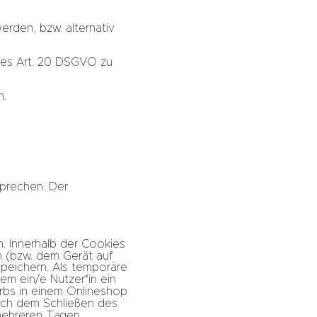
rden, bzw. alternativ
 des Art. 20 DSGVO zu
n.
sprechen. Der
. Innerhalb der Cookies
n (bzw. dem Gerät auf
peichern. Als temporäre
m ein/e Nutzer*in ein
orbs in einem Onlineshop
ach dem Schließen des
 mehreren Tagen