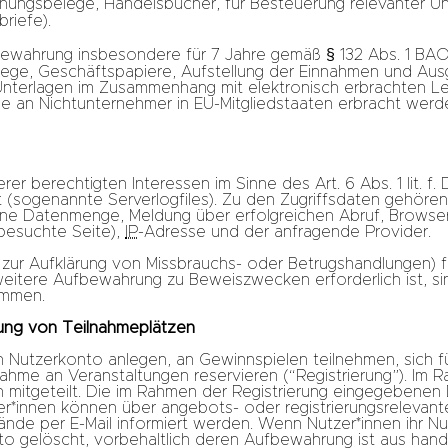
hungsbelege, Handelsbücher, für Besteuerung relevanter Unt
riefe).
fbewahrung insbesondere für 7 Jahre gemäß § 132 Abs. 1 BA
ge, Geschäftspapiere, Aufstellung der Einnahmen und Ausga
nterlagen im Zusammenhang mit elektronisch erbrachten Le
 an Nichtunternehmer in EU-Mitgliedstaaten erbracht werden
rer berechtigten Interessen im Sinne des Art. 6 Abs. 1 lit.
det (sogenannte Serverlogfiles). Zu den Zugriffsdaten gehö
ene Datenmenge, Meldung über erfolgreichen Abruf, Browser
besuchte Seite),
IP
-Adresse und der anfragende Provider.
. zur Aufklärung von Missbrauchs- oder Betrugshandlungen) 
itere Aufbewahrung zu Beweiszwecken erforderlich ist, sin
ommen.
rung von Teilnahmeplätzen
in Nutzerkonto anlegen, an Gewinnspielen teilnehmen, sich f
ahme an Veranstaltungen reservieren (“Registrierung”). Im R
n mitgeteilt. Die im Rahmen der Registrierung eingegebenen
innen können über angebots- oder registrierungsrelevante
e per E-Mail informiert werden. Wenn Nutzer*innen ihr Nu
o gelöscht, vorbehaltlich deren Aufbewahrung ist aus hand