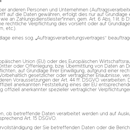
n
er anderen Personen und Unternehmen (Auftragsverarbeiter
iff auf die Daten gewähren, erfolgt dies nur auf Grundlage 
wie an Zahlungsdienstleister*innen, gem. Art. 6 Abs. 1 lit. b
 eine rechtliche Verpflichtung dies vorsieht oder auf Grundla
, etc.).
dlage eines sog. „Auftragsverarbeitungsvertrages“ beauftrag
Europäischen Union (EU) oder des Europäischen Wirtschaftsr
tter oder Offenlegung, bzw. Übermittlung von Daten an Dri
flichten, auf Grundlage Ihrer Einwilligung, aufgrund einer rec
rbehaltlich gesetzlicher oder vertraglicher Erlaubnisse, ver
deren Voraussetzungen der Art. 44 ff. DSGVO verarbeiten. D
offiziell anerkannten Feststellung eines der EU entspreche
g offiziell anerkannter spezieller vertraglicher Verpflichtun
gen, ob betreffende Daten verarbeitet werden und auf Ausk
tsprechend Art. 15 DSGVO.
vollständigung der Sie betreffenden Daten oder die Berich