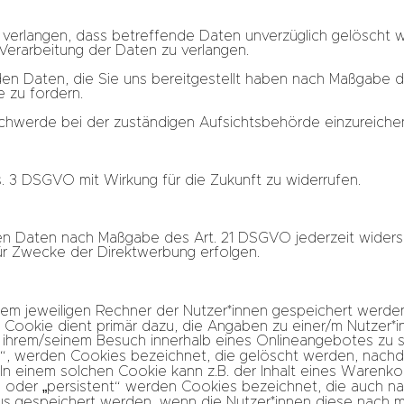
erlangen, dass betreffende Daten unverzüglich gelöscht we
erarbeitung der Daten zu verlangen.
nden Daten, die Sie uns bereitgestellt haben nach Maßgabe
 zu fordern.
chwerde bei der zuständigen Aufsichtsbehörde einzureiche
bs. 3 DSGVO mit Wirkung für die Zukunft zu widerrufen.
den Daten nach Maßgabe des Art. 21 DSGVO jederzeit wider
r Zwecke der Direktwerbung erfolgen.
dem jeweiligen Rechner der Nutzer*innen gespeichert werden
Cookie dient primär dazu, die Angaben zu einer/m Nutzer*i
ihrem/seinem Besuch innerhalb eines Onlineangebotes zu s
“, werden Cookies bezeichnet, die gelöscht werden, nachde
 In einem solchen Cookie kann z.B. der Inhalt eines Warenk
“ oder „persistent“ werden Cookies bezeichnet, die auch n
atus gespeichert werden, wenn die Nutzer*innen diese nach