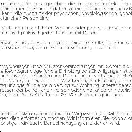
e natürliche Person angesehen, die direkt oder indirekt, ins
nnnummer, zu Standortdaten, zu einer Online-Kennung (z.B
kann, die Ausdruck der physischen, physiologischen, genet
natürlichen Person sind.
rter Verfahren ausgeführten Vorgang oder jede solche Vorg
d umfasst praktisch jeden Umgang mit Daten.
 Person, Behörde, Einrichtung oder andere Stelle, die allein 
n personenbezogenen Daten entscheidet, bezeichnet.
tsgrundlagen unserer Datenverarbeitungen mit. Sofern die 
 Rechtsgrundlage für die Einholung von Einwilligungen ist Art.
llung unserer Leistungen und Durchführung vertraglicher M
ie Rechtsgrundlage für die Verarbeitung zur Erfüllung unsere
htsgrundlage für die Verarbeitung zur Wahrung unserer berecht
nteressen der betroffenen Person oder einer anderen natürli
 dient Art. 6 Abs. 1 lit. d DSGVO als Rechtsgrundlage.
enschutzerklärung zu informieren. Wir passen die Datenschut
en dies erforderlich machen. Wir informieren Sie, sobald 
sonstige individuelle Benachrichtigung erforderlich wird.