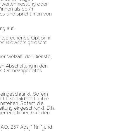
ichweitenmessung oder
innen als der/m
es sind spricht man von
ng auf.
entsprechende Option in
des Browsers gelöscht
r Vielzahl der Dienste,
en Abschaltung in den
ses Onlineangebotes
eingeschränkt. Sofern
t, sobald sie für ihre
nstehen. Sofern die
itung eingeschränkt. D.h.
euerrechtlichen Gründen
AO, 257 Abs. 1 Nr. 1 und