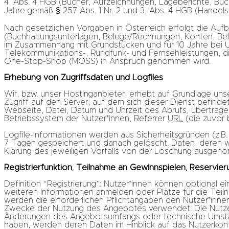
4, Abs. 4 HGB (Bücher, Aufzeichnungen, Lageberichte, Buc
Jahre gemäß § 257 Abs. 1 Nr. 2 und 3, Abs. 4 HGB (Handelsb
Nach gesetzlichen Vorgaben in Österreich erfolgt die Au
(Buchhaltungsunterlagen, Belege/Rechnungen, Konten, Bele
im Zusammenhang mit Grundstücken und für 10 Jahre bei U
Telekommunikations-, Rundfunk- und Fernsehleistungen, die
One-Stop-Shop (MOSS) in Anspruch genommen wird.
Erhebung von Zugriffsdaten und Logfiles
Wir, bzw. unser Hostinganbieter, erhebt auf Grundlage unse
Zugriff auf den Server, auf dem sich dieser Dienst befin
Webseite, Datei, Datum und Uhrzeit des Abrufs, übertrag
Betriebssystem der Nutzer*innen, Referrer
URL
(die zuvor 
Logfile-Informationen werden aus Sicherheitsgründen (z.B
7 Tagen gespeichert und danach gelöscht. Daten, deren we
Klärung des jeweiligen Vorfalls von der Löschung ausgen
Registrierfunktion, Teilnahme an Gewinnspielen, Reservie
Definition “Registrierung”: Nutzer*innen können optional e
weiteren Informationen anmelden oder Plätze für die Teiln
werden die erforderlichen Pflichtangaben den Nutzer*inne
Zwecke der Nutzung des Angebotes verwendet. Die Nutzer*
Änderungen des Angebotsumfangs oder technische Umständ
haben, werden deren Daten im Hinblick auf das Nutzerkont