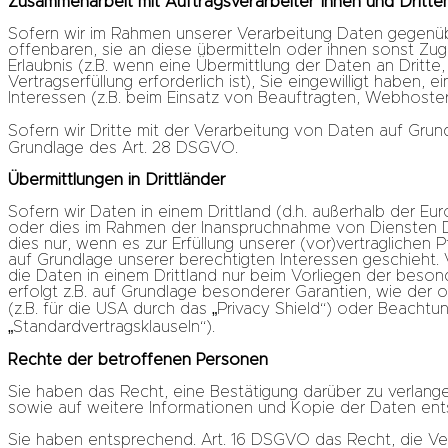
Zusammenarbeit mit Auftragsverarbeiter*innen und Dritte
Sofern wir im Rahmen unserer Verarbeitung Daten gegenüb
offenbaren, sie an diese übermitteln oder ihnen sonst Zugr
Erlaubnis (z.B. wenn eine Übermittlung der Daten an Dritte, 
Vertragserfüllung erforderlich ist), Sie eingewilligt haben,
Interessen (z.B. beim Einsatz von Beauftragten, Webhostern
Sofern wir Dritte mit der Verarbeitung von Daten auf Grun
Grundlage des Art. 28 DSGVO.
Übermittlungen in Drittländer
Sofern wir Daten in einem Drittland (d.h. außerhalb der 
oder dies im Rahmen der Inanspruchnahme von Diensten Dri
dies nur, wenn es zur Erfüllung unserer (vor)vertraglichen P
auf Grundlage unserer berechtigten Interessen geschieht. Vo
die Daten in einem Drittland nur beim Vorliegen der beson
erfolgt z.B. auf Grundlage besonderer Garantien, wie der 
(z.B. für die USA durch das „Privacy Shield“) oder Beachtun
„Standardvertragsklauseln“).
Rechte der betroffenen Personen
Sie haben das Recht, eine Bestätigung darüber zu verlan
sowie auf weitere Informationen und Kopie der Daten en
Sie haben entsprechend. Art. 16 DSGVO das Recht, die Ver