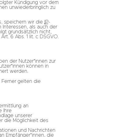
rfolgter Kündigung vor dem
nen unwiederbringlich zu
, speichern wir die
IP
-
 Interessen, als auch der
gt grundsätzlich nicht,
rt. 6 Abs. 1 lit. c DSGVO.
ben der Nutzer*innen zur
utzer*innen können in
hert werden.
; Ferner gelten die
ermittlung an
 Ihre
ndlage unserer
r die Möglichkeit des
mationen und Nachrichten
an Empfänger*innen, die