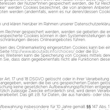
teressen der Nutzer*innen gespeichert werden, die für Re
ie“ werden Cookies bezeichnet, die von anderen Anbieter*
boten werden (andernfalls, wenn es nur deren/dessen Cooki
und klären hierüber im Rahmen unserer Datenschutzerkläru
ihrem Rechner gespeichert werden, werden sie gebeten die 
 Gespeicherte Cookies können in den Systemeinstellungen 
nschränkungen dieses Onlineangebotes führen.
ken des Onlinemarketing eingesetzten Cookies kann bei eine
 Seite
http://www.aboutads.info/choices/
oder die EU-
Des Weiteren kann die Speicherung von Cookies mittels der
en Sie, dass dann gegebenenfalls nicht alle Funktionen die
Art. 17 und 18 DSGVO gelöscht oder in ihrer Verarbeitung 
 angegeben, werden die bei uns gespeicherten Daten gelösch
schung keine gesetzlichen Aufbewahrungspflichten entgege
zlich zulässige Zwecke erforderlich sind, wird deren Verarbe
arbeitet. Das gilt z.B. für Daten, die aus handels- oder st
ufbewahrung insbesondere für 10 Jahre gemäß §§ 147 Abs. 1 