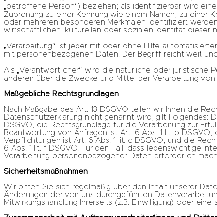
„betroffene Person“) beziehen; als identifizierbar wird ein
Zuordnung zu einer Kennung wie einem Namen, zu einer Ke
oder mehreren besonderen Merkmalen identifiziert werden 
wirtschaftlichen, kulturellen oder sozialen Identität dieser 
„Verarbeitung“ ist jeder mit oder ohne Hilfe automatisie
mit personenbezogenen Daten. Der Begriff reicht weit un
Als „Verantwortlicher“ wird die natürliche oder juristische
anderen über die Zwecke und Mittel der Verarbeitung vo
Maßgebliche Rechtsgrundlagen
Nach Maßgabe des Art. 13 DSGVO teilen wir Ihnen die Rech
Datenschutzerklärung nicht genannt wird, gilt Folgendes: Die
DSGVO, die Rechtsgrundlage für die Verarbeitung zur Erfü
Beantwortung von Anfragen ist Art. 6 Abs. 1 lit. b DSGVO, d
Verpflichtungen ist Art. 6 Abs. 1 lit. c DSGVO, und die Rec
6 Abs. 1 lit. f DSGVO. Für den Fall, dass lebenswichtige I
Verarbeitung personenbezogener Daten erforderlich machen,
Sicherheitsmaßnahmen
Wir bitten Sie sich regelmäßig über den Inhalt unserer Dat
Änderungen der von uns durchgeführten Datenverarbeitung
Mitwirkungshandlung Ihrerseits (z.B. Einwilligung) oder eine 