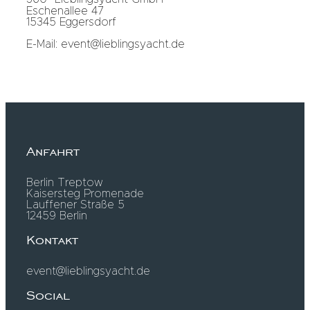
Eschenallee 47
15345 Eggersdorf
E-Mail: event@lieblingsyacht.de
Anfahrt
Berlin Treptow
Kaisersteg Promenade
Lauffener Straße 5
12459 Berlin
Kontakt
event@lieblingsyacht.de
Social